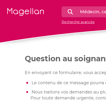
Page
Rechercher
d'accueil
un
Recherche avancée
médecin
ou
un
centre
Question au soignan
En envoyant ce formulaire, vous acce
Le contenu de ce message pourra êtr
Nous traitons vos demandes au plu
Pour toute demande urgente, contac