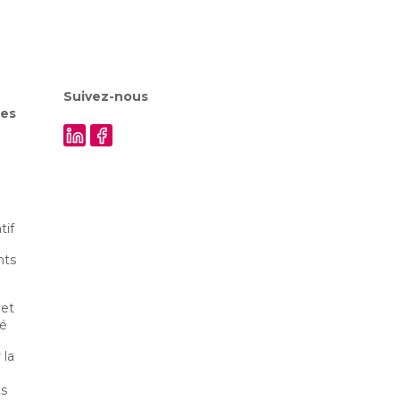
Suivez-nous
les
tif
nts
et
té
 la
ts