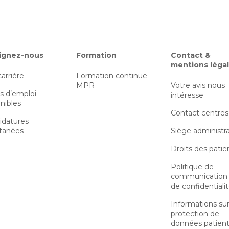
ignez-nous
Formation
Contact &
mentions léga
carrière
Formation continue
MPR
Votre avis nous
s d’emploi
intéresse
nibles
Contact centres
idatures
tanées
Siège administra
Droits des patie
Politique de
communication 
de confidentiali
Informations sur
protection de
données patien