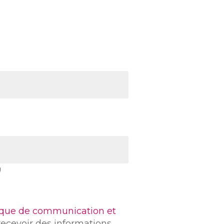
)
tique de communication et
recevoir des informations