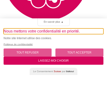
En savoir plus
▲
Innovation
Nous mettons votre confidentialité en priorité.
Nous optimisons sans cesse notre organisation, nos
Notre site Internet utilise des cookies.
processus et pratiques de soins.
Politique de confidentialité
Prendre rendez-vous
TOUT REFUSER
TOUT ACCEPTER
LAISSEZ-MOI CHOISIR
Autres services
Le Consentement
Suisse
par
biskoui